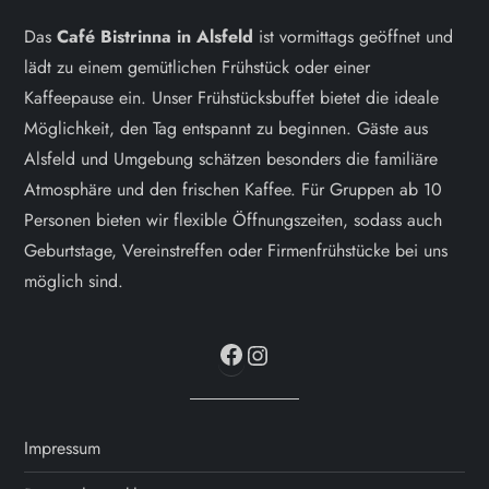
a
Das
Café Bistrinna in Alsfeld
ist vormittags geöffnet und
lädt zu einem gemütlichen Frühstück oder einer
g
Kaffeepause ein. Unser Frühstücksbuffet bietet die ideale
Möglichkeit, den Tag entspannt zu beginnen. Gäste aus
s
Alsfeld und Umgebung schätzen besonders die familiäre
n
Atmosphäre und den frischen Kaffee. Für Gruppen ab 10
Personen bieten wir flexible Öffnungszeiten, sodass auch
a
Geburtstage, Vereinstreffen oder Firmenfrühstücke bei uns
möglich sind.
v
Facebook
Instagram
i
g
a
Impressum