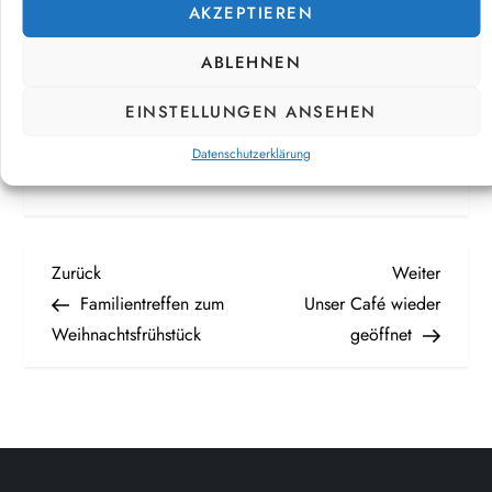
AKZEPTIEREN
ABLEHNEN
EINSTELLUNGEN ANSEHEN
Datenschutzerklärung
AK­TU­ELL
B
Vorheriger
Nächst
Zurück
Weiter
Beitrag
Beitrag
Familientreffen zum
Unser Café wieder
e
Weihnachtsfrühstück
geöffnet
i
t
r