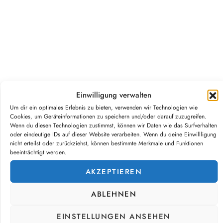
Einwilligung verwalten
Wirtschafts-Identifikationsnummer
Um dir ein optimales Erlebnis zu bieten, verwenden wir Technologien wie
Cookies, um Geräteinformationen zu speichern und/oder darauf zuzugreifen.
Wenn du diesen Technologien zustimmst, können wir Daten wie das Surfverhalten
Wirtschafts-Identifikationsnummer: DE453558551
oder eindeutige IDs auf dieser Website verarbeiten. Wenn du deine Einwillligung
nicht erteilst oder zurückziehst, können bestimmte Merkmale und Funktionen
beeinträchtigt werden.
Verbraucher­streit­
beilegung/Universal­schlichtungs­
AKZEPTIEREN
stelle
ABLEHNEN
Wir sind zur Teilnahme an einem
EINSTELLUNGEN ANSEHEN